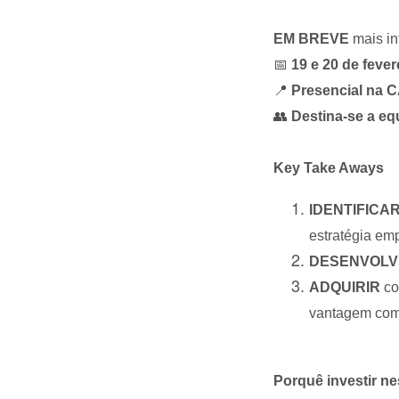
EM BREVE
mais in
📅
19 e 20 de fever
📍
Presencial na
👥
Destina-se a eq
Key Take Aways
IDENTIFICA
estratégia emp
DESENVOLV
ADQUIRIR
co
vantagem comp
Porquê investir n