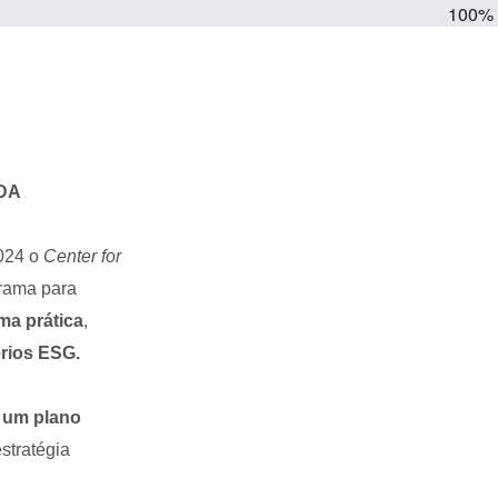
100%
DA
2024 o
Center for
rama para
ma prática
,
érios ESG.
r um plano
stratégia