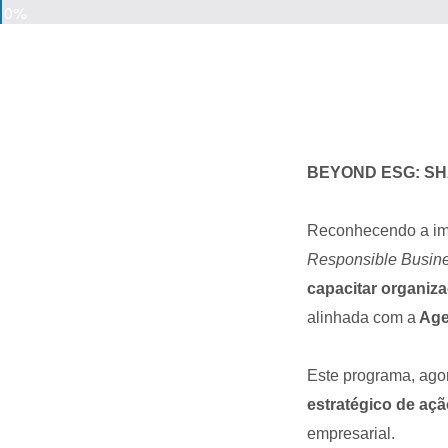
0%
BEYOND ESG: SH
Reconhecendo a imp
Responsible Busin
capacitar organiza
alinhada com a
Age
Este programa, agor
estratégico de aç
empresarial.