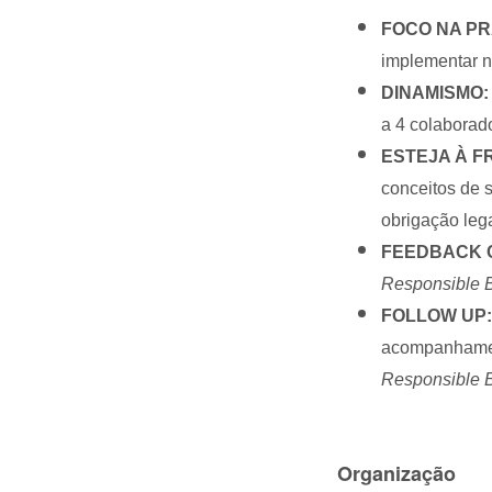
FOCO NA PR
implementar 
DINAMISMO
a 4 colaborad
ESTEJA À 
conceitos de 
obrigação lega
FEEDBACK 
Responsible 
FOLLOW UP
acompanhament
Responsible B
Organização